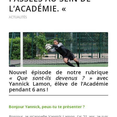
L’ACADÉMIE. «
ACTUALITÉS
Nouvel épisode de notre rubrique
« Que sont-ils devenus ? »
avec
Yannick Lamon, élève de l’Académie
pendant 6 ans !
Bonjour Yannick, peux-tu te présenter ?
Bonjour, je m’appelle Yannick Lamon, j’ai 21 ans, je suis