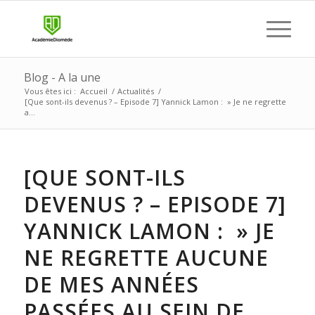
Blog - A la une
Vous êtes ici :
Accueil
/
Actualités
/
[Que sont-ils devenus ? – Episode 7] Yannick Lamon : » Je ne regrette
a...
[QUE SONT-ILS
DEVENUS ? – EPISODE 7]
YANNICK LAMON : » JE
NE REGRETTE AUCUNE
DE MES ANNÉES
PASSÉES AU SEIN DE