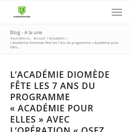
Blog - A la une
Vous êtes ici :
Accueil
/
Actualités
/
L’Académie Diomède fête les 7 ans du programme « Académie pour
Elles...
L’ACADÉMIE DIOMÈDE
FÊTE LES 7 ANS DU
PROGRAMME
« ACADÉMIE POUR
ELLES » AVEC
L’OPÉRATION « OSEZ