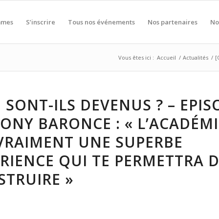
mmes
S’inscrire
Tous nos événements
Nos partenaires
No
Vous êtes ici :
Accueil
/
Actualités
/
[
 SONT-ILS DEVENUS ? – EPIS
TONY BARONCE : « L’ACADÉMI
VRAIMENT UNE SUPERBE
RIENCE QUI TE PERMETTRA D
STRUIRE »