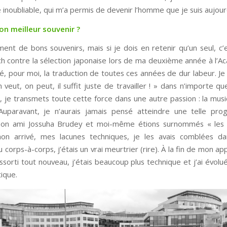
inoubliable, qui m’a permis de devenir l’homme que je suis aujourd
on meilleur souvenir ?
ement de bons souvenirs, mais si je dois en retenir qu’un seul, c’
h contre la sélection japonaise lors de ma deuxième année à l’A
é, pour moi, la traduction de toutes ces années de dur labeur. Je 
veut, on peut, il suffit juste de travailler ! » dans n’importe q
i, je transmets toute cette force dans une autre passion : la mus
uparavant, je n’aurais jamais pensé atteindre une telle pro
 Mon ami Jossuha Brudey et moi-même étions surnommés « les 
mon arrivé, mes lacunes techniques, je les avais comblées da
 corps-à-corps, j’étais un vrai meurtrier (rire). À la fin de mon a
essorti tout nouveau, j’étais beaucoup plus technique et j’ai évolu
ique.