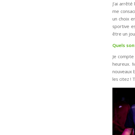
J’ai arrêt
me consacre
un choix en
sportive e
être un jo
Quels sont
Je compte 
heureux. M
nouveaux bu
les citez !