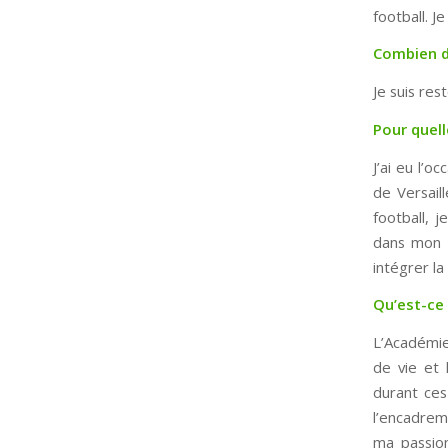
football. J
Combien d
Je suis res
Pour quell
J’ai eu l’o
de Versaill
football, 
dans mon l
intégrer l
Qu’est-ce 
L’Académie
de vie et 
durant ces
l’encadrem
ma passion