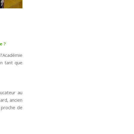
e ?
 l’Académie
en tant que
ducateur au
bard, ancien
s proche de