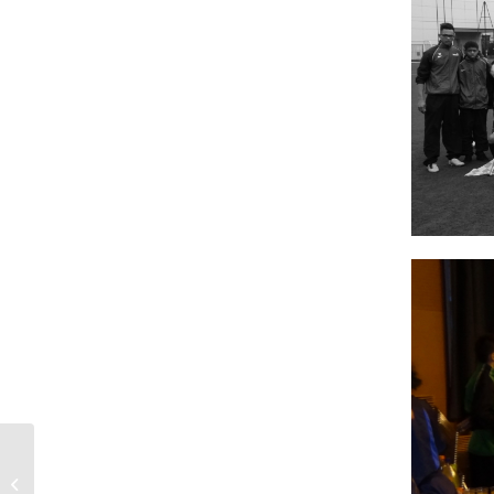
[Que sont-ils devenus
? – Episode 10] Mélissa