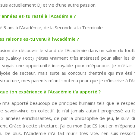
e suis actuellement DJ et vie d’une autre passion.
’années es-tu resté à l’Académie ?
té 3 ans à l’Académie, de la Seconde à la Terminale.
es raisons es-tu venu à l’Académie ?
ccasion de découvrir le stand de l’Académie dans un salon du foot
es (Galaxy Foot). J’étais vraiment très intéressé pour allier les 
je voyais une opportunité incroyable pour m’épanouir. Je m’étais d
ycée de secteur, mais suite au concours d’entrée qui m’a été 
a structure, mes parents m’ont soutenu pour que je m’inscrive à l
que ton expérience à l’Académie t’a apporté ?
 m’a apporté beaucoup de principes humains tels que le respect
le savoir-vivre en collectif. Je n’ai jamais autant progressé au f
 3 années enrichissantes, de par la philosophie de jeu, le suivi d
ent. Grâce à cette structure, j’ai eu mon Bac ES tout en m’épanou
. De plus, l’Académie m’a fait mûrir très vite, j’en suis ressor