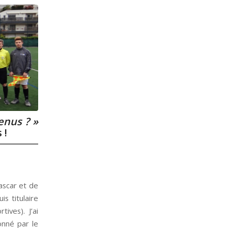
enus ? »
 !
ascar et de
is titulaire
ives). J’ai
onné par le