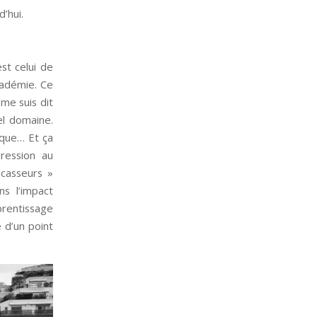
’hui.
est celui de
cadémie. Ce
me suis dit
uel domaine.
ique… Et ça
gression au
casseurs »
ns l’impact
pprentissage
é d’un point