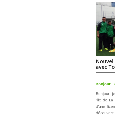
Nouvel 
avec To
Bonjour T
Bonjour, j
l’île de La
d’une lice
découvert 