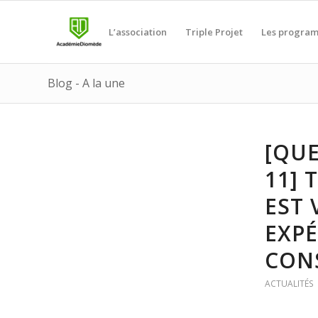
L’association
Triple Projet
Les progra
Blog - A la une
[QUE
11] 
EST 
EXPÉ
CON
ACTUALITÉS