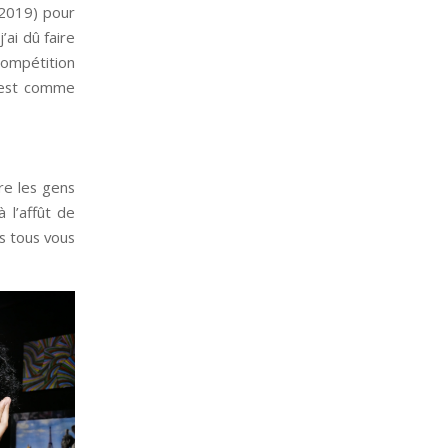
 2019) pour
’ai dû faire
 compétition
c’est comme
re les gens
 l’affût de
is tous vous