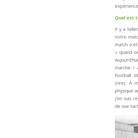
expérience 
Quel est t
Il y a tell
notre matc
match a ét
« quand on 
Aujourd’hu
marche ! A
football.
(rire). À 
physique au
j’en suis r
de vue tact