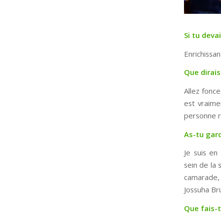
Si tu dev
Enrichissan
Que dirais
Allez fonc
est vraime
personne r
As-tu gar
Je suis en
sein de la 
camarade, 
Jossuha Br
Que fais-t