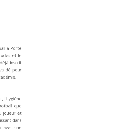
ball à Porte
études et le
éjà inscrit
validé pour
’Académie.
, l’hygiène
ootball que
u joueur et
issant dans
ti avec une