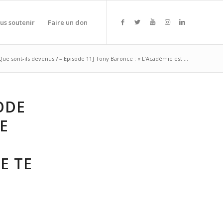
us soutenir
Faire un don
Que sont-ils devenus ? – Episode 11] Tony Baronce : « L’Académie est ...
ODE
E
E TE