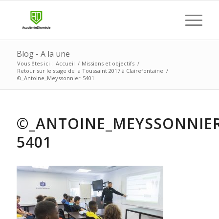
Blog - A la une
Vous êtes ici :
Accueil
/
Missions et objectifs
/
Retour sur le stage de la Toussaint 2017 à Clairefontaine
/
©_Antoine_Meyssonnier-5401
©_ANTOINE_MEYSSONNIER
5401