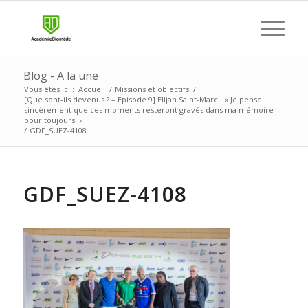
Blog - A la une
Vous êtes ici :
Accueil
/
Missions et objectifs
/
[Que sont-ils devenus ? – Episode 9] Elijah Saint-Marc : « Je pense
sincèrement que ces moments resteront gravés dans ma mémoire
pour toujours. »
/
GDF_SUEZ-4108
GDF_SUEZ-4108