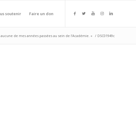
us soutenir
Faire un don
te aucune de mes années passées au sein de l’Académie. «
/
DSC01949c