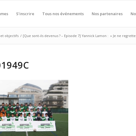
mmes
S’inscrire
Tous nos événements
Nos partenaires
No
et objectifs
/
[Que sont-ils devenus ? – Episode 7] Yannick Lamon : » Je ne regret
01949C