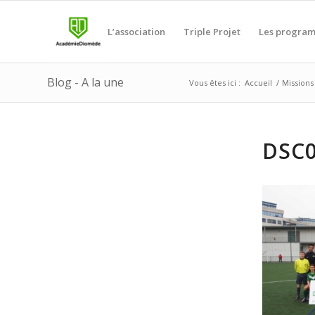
L’association
Triple Projet
Les progra
Blog - A la une
Vous êtes ici :
Accueil
/
Missions 
DSC