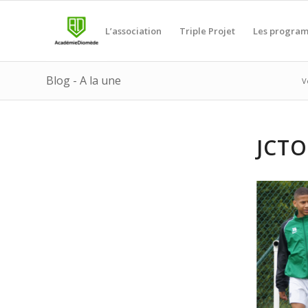
L’association
Triple Projet
Les progra
Blog - A la une
V
JCT