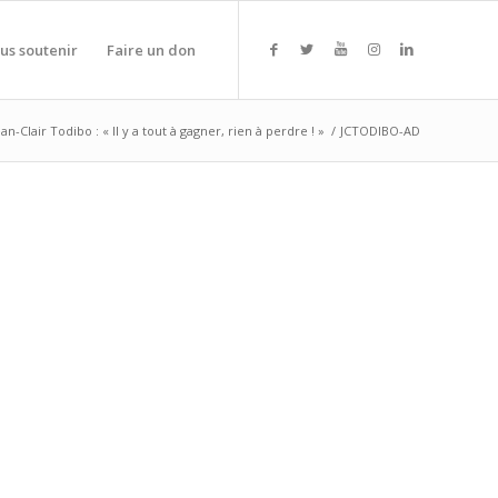
us soutenir
Faire un don
n-Clair Todibo : « Il y a tout à gagner, rien à perdre ! »
/
JCTODIBO-AD