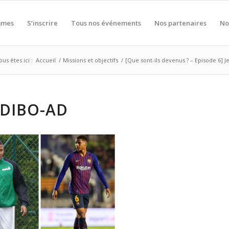
mmes
S’inscrire
Tous nos événements
Nos partenaires
No
ous êtes ici :
Accueil
/
Missions et objectifs
/
[Que sont-ils devenus ? – Episode 6] Jea
ODIBO-AD