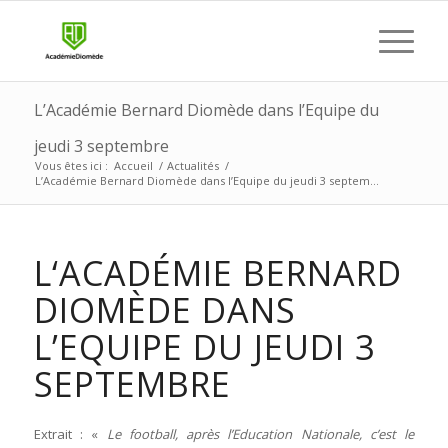
L’Académie Bernard Diomède dans l’Equipe du
jeudi 3 septembre
Vous êtes ici :
Accueil
/
Actualités
/
L’Académie Bernard Diomède dans l’Equipe du jeudi 3 septem...
L‘ACADÉMIE BERNARD
DIOMÈDE DANS
L’EQUIPE DU JEUDI 3
SEPTEMBRE
Extrait : «
Le football, après l’Education Nationale, c’est le