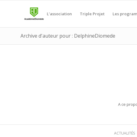
L’association
Triple Projet
Les progra
Archive d'auteur pour : DelphineDiomede
A ce prop
ACTUALITÉS