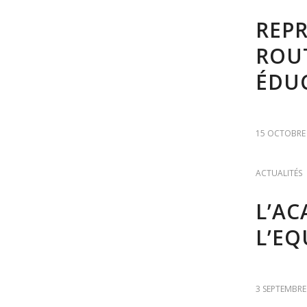
REPR
ROUT
ÉDUC
15 OCTOBRE
ACTUALITÉS
L’A
L’EQ
3 SEPTEMBRE