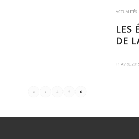
ACTUALITÉS
LES 
DE L
11 AVRIL 201
«
‹
4
5
6