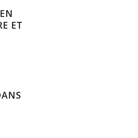
 EN
RE ET
DANS