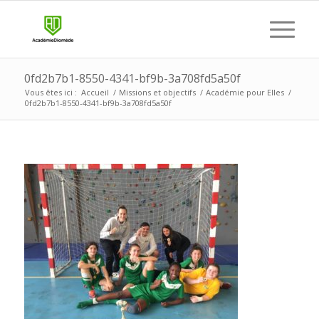
0fd2b7b1-8550-4341-bf9b-3a708fd5a50f
Vous êtes ici :
Accueil
/
Missions et objectifs
/
Académie pour Elles
/
0fd2b7b1-8550-4341-bf9b-3a708fd5a50f