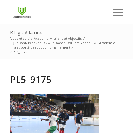
Blog - A la une
Vous êtes ici :
Accueil
/
Missions et objectifs
/
[Que sont-ils devenus ? – Episode 5] William Yapobi : « L’Académie
m’a apporté beaucoup humainement »
/
PL5_9175
PL5_9175