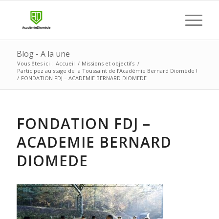
Blog - A la une
Vous êtes ici :
Accueil
/
Missions et objectifs
/
Participez au stage de la Toussaint de l’Académie Bernard Diomède !
/
FONDATION FDJ – ACADEMIE BERNARD DIOMEDE
FONDATION FDJ –
ACADEMIE BERNARD
DIOMEDE