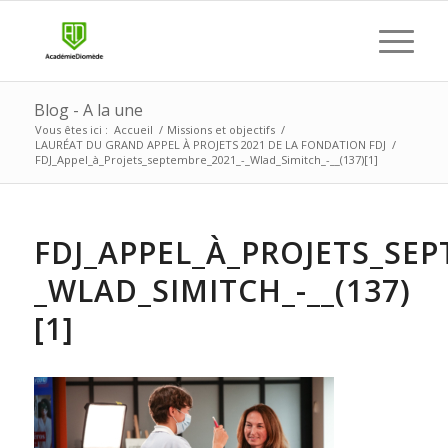
Blog - A la une
Vous êtes ici :
Accueil
/
Missions et objectifs
/
LAURÉAT DU GRAND APPEL À PROJETS 2021 DE LA FONDATION FDJ
/
FDJ_Appel_à_Projets_septembre_2021_-_Wlad_Simitch_-__(137)[1]
FDJ_APPEL_À_PROJETS_SEP
_WLAD_SIMITCH_-__(137)
[1]