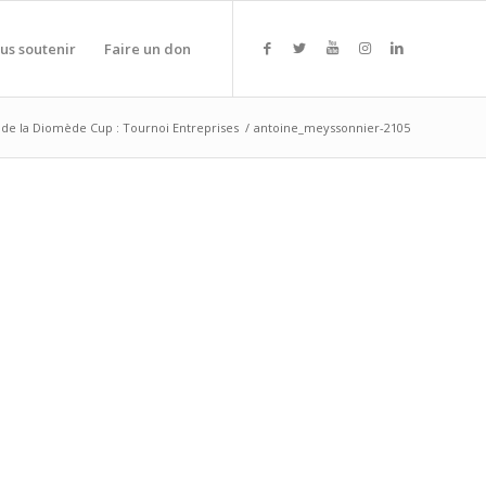
us soutenir
Faire un don
de la Diomède Cup : Tournoi Entreprises
/
antoine_meyssonnier-2105