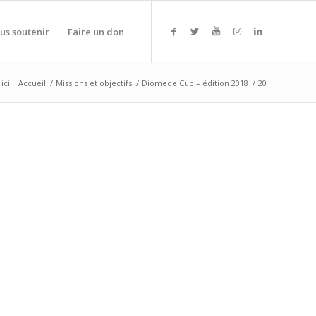
us soutenir
Faire un don
ici :
Accueil
/
Missions et objectifs
/
Diomede Cup – édition 2018
/
20