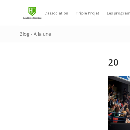
L’association
Triple Projet
Les progra
Blog - A la une
20