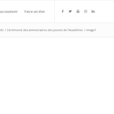
us soutenir
Faire un don
ifs
/
Cérémonie des anniversaires des jeunes de l’Académie
/
image1