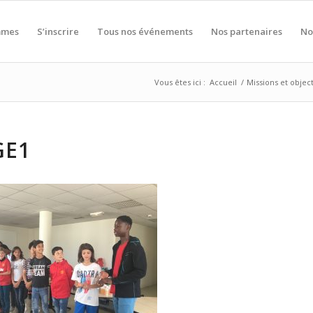
mmes
S’inscrire
Tous nos événements
Nos partenaires
No
Vous êtes ici :
Accueil
/
Missions et object
GE1