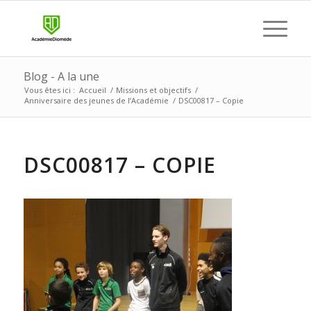
Blog - A la une
Vous êtes ici :
Accueil
/
Missions et objectifs
/
Anniversaire des jeunes de l’Académie
/
DSC00817 – Copie
DSC00817 – COPIE