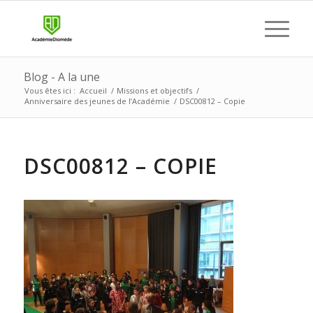
Blog - A la une
Vous êtes ici :
Accueil
/
Missions et objectifs
/
Anniversaire des jeunes de l’Académie
/
DSC00812 – Copie
DSC00812 – COPIE